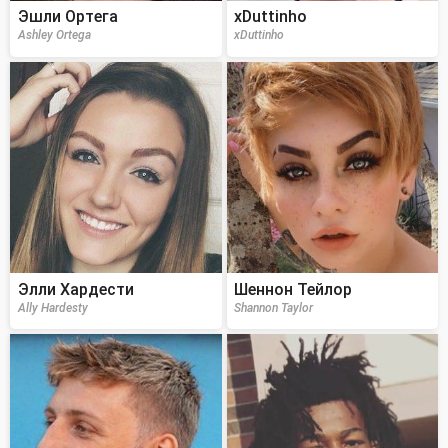
Эшли Ортега
xDuttinho
Ashley Ortega
xDuttinho
Элли Хардести
Шеннон Тейлор
Ally Hardesty
Shannon Taylor