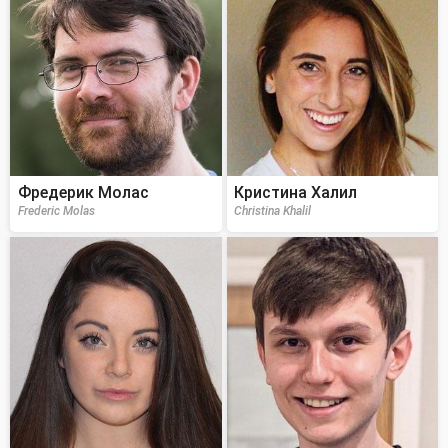
Фредерик Молас
Кристина Халил
Frederic Molas
Christina Khalil