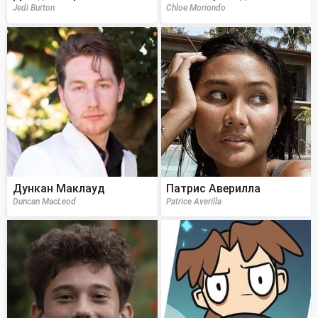
Jedi Burton
Chloe Moriondo
Дункан Маклауд
Патрис Аверилла
Duncan MacLeod
Patrice Averilla