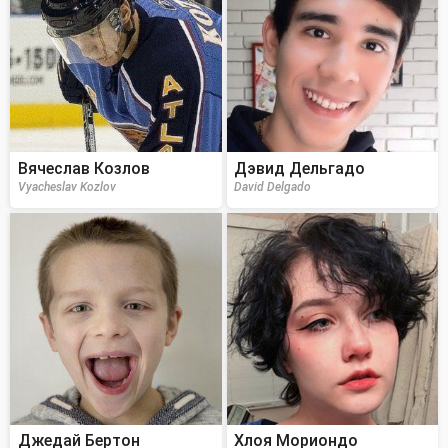
Вячеслав Козлов
Дэвид Дельгадо
Vyacheslav Kozlov
David Delgado
Джедай Бертон
Хлоя Мориондо