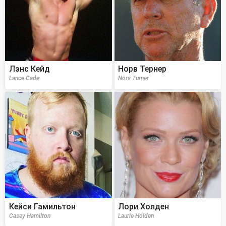
Лэнс Кейд
Норв Тернер
Lance Cade
Norv Turner
Кейси Гамильтон
Лори Холден
Casey Hamilton
Laurie Holden