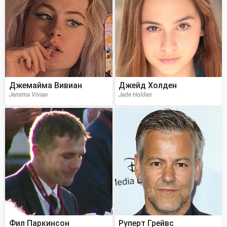
Джемайма Вивиан
Джейд Холден
Jemima Vivian
Jade Holden
Фил Паркинсон
Руперт Грейвс