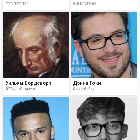
Phil Parkinson
Rupert Graves
Уильям Вордсворт
Дэнни Гоки
William Wordsworth
Danny Gokey