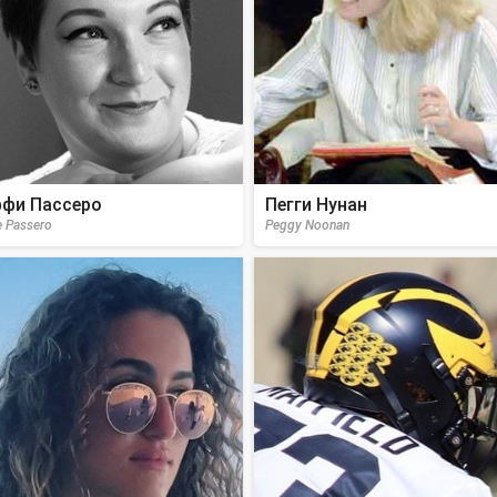
фи Пассеро
Пегги Нунан
e Passero
Peggy Noonan