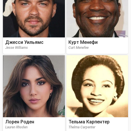
Джесси Уильямс
Курт Менефи
Jesse Williams
Curt Menefee
Лорен Роден
Тельма Карпентер
Lauren Rhoden
Thelma Carpenter