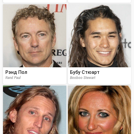
Рэнд Пол
Бубу Стюарт
Rand Paul
Booboo Stewart