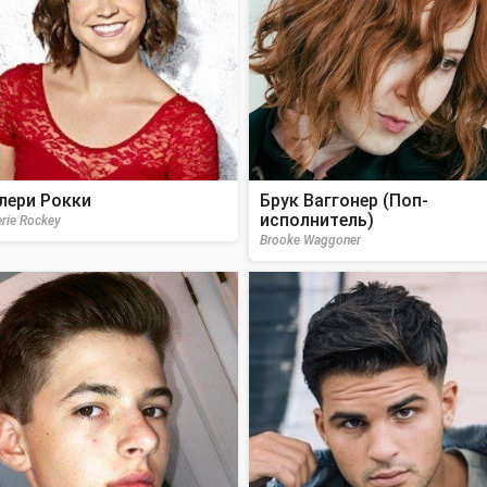
лери Рокки
Брук Ваггонер (Поп-
исполнитель)
erie Rockey
Brooke Waggoner