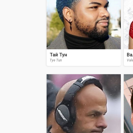
Тай Тун
Ва
Tye Tun
Val