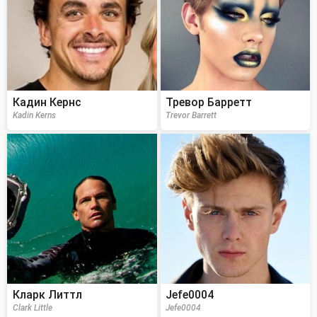
Кадин Кернс
Тревор Барретт
Kadin Kerns
Trevor Barrett
Кларк Литтл
Jefe0004
Clark Little
Jefe0004