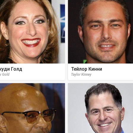
уди Голд
Тейлор Кинни
y Gold
Taylor Kinney