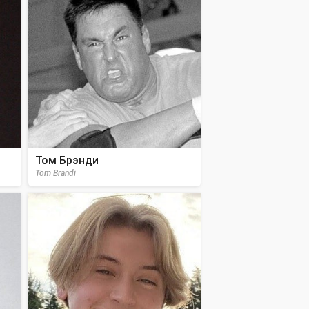
Том Брэнди
Tom Brandi