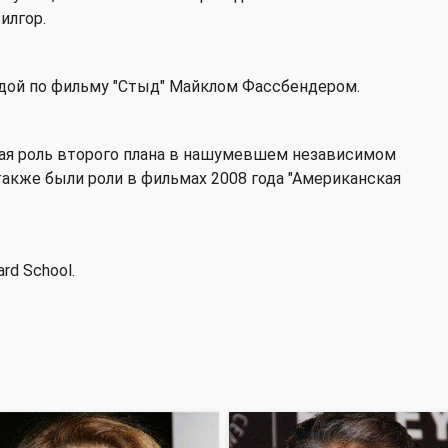
илгор.
здой по фильму "Стыд" Майклом Фассбендером.
ая роль второго плана в нашумевшем независимом
 также были роли в фильмах 2008 года "Американская
rd School.