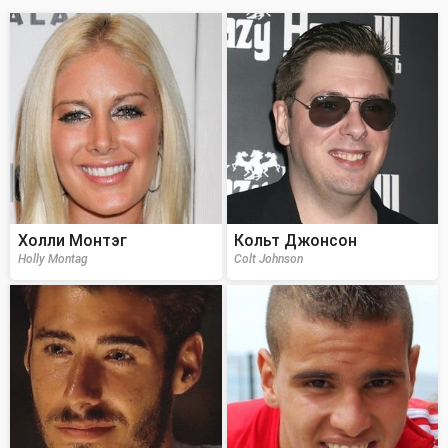
Холли Монтэг
Кольт Джонсон
Holly Montag
Colt Johnson