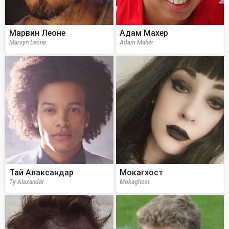
Марвин Леоне
Адам Махер
Marvyn Leone
Adam Maher
Тай Алаксандар
Мокагхост
Ty Alaxandar
Mokaghost