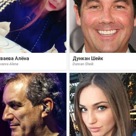
ваева Алёна
Дункан Шейк
vaeva Alena
Duncan Sheik