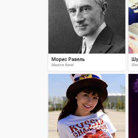
Морис Равель
Шу
Maurice Ravel
Shu