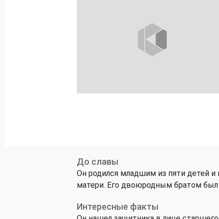
До славы
Он родился младшим из пяти детей и 
матери. Его двоюродным братом был 
Интересные факты
Он нашел защитника в лице старшего