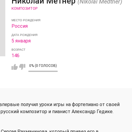
Николай Метнер
(Nikolai Medtner)
КОМПОЗИТОР
МЕСТО РОЖДЕНИЯ
Россия
ДАТА РОЖДЕНИЯ
5 января
ВОЗРАСТ
146
0% (0 ГОЛОСОВ)
впервые получил уроки игры на фортепиано от своей
русский композитор и пианист Александр Гедике.
 Сергея Рахманинова, который привез его в