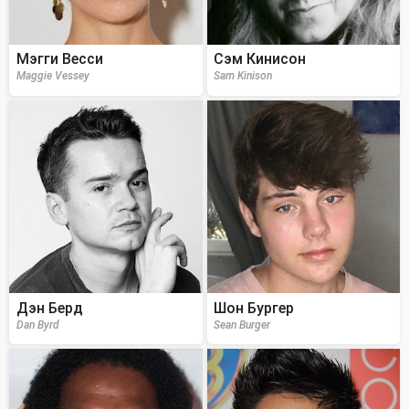
Мэгги Весси
Сэм Кинисон
Maggie Vessey
Sam Kinison
Дэн Берд
Шон Бургер
Dan Byrd
Sean Burger