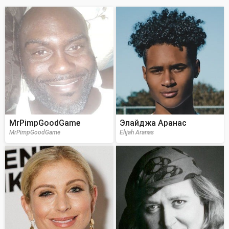
MrPimpGoodGame
Элайджа Аранас
MrPimpGoodGame
Elijah Aranas