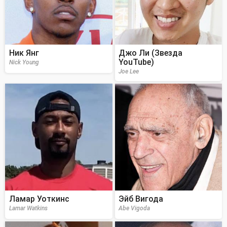
Ник Янг
Джо Ли (Звезда
YouTube)
Nick Young
Joe Lee
Ламар Уоткинс
Эйб Вигода
Lamar Watkins
Abe Vigoda