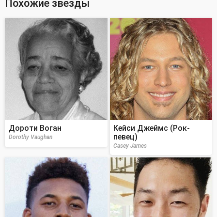
Похожие звезды
Дороти Воган
Кейси Джеймс (Рок-
певец)
Dorothy Vaughan
Casey James