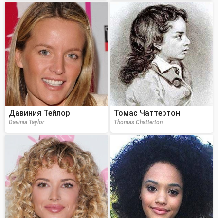
Давиния Тейлор
Томас Чаттертон
Davinia Taylor
Thomas Chatterton