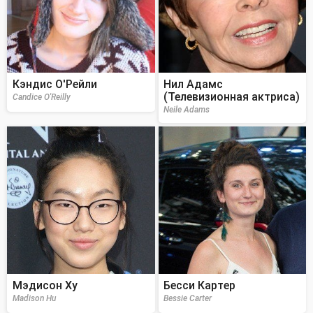
Кэндис О'Рейли
Нил Адамс
(Телевизионная актриса)
Candice O'Reilly
Neile Adams
Мэдисон Ху
Бесси Картер
Madison Hu
Bessie Carter