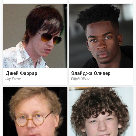
Джей Фаррар
Элайджа Оливер
Jay Farrar
Elijah Oliver