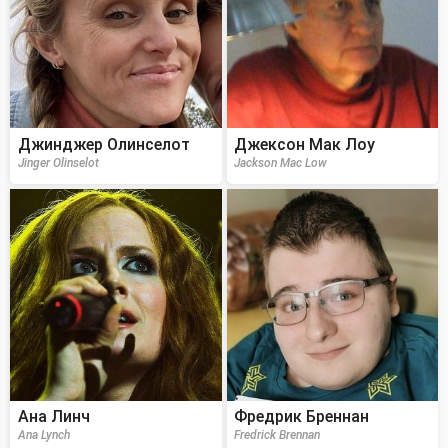
Джинджер Олинселот
Джексон Мак Лоу
Jinger Olinselot
Jackson Mac Low
Ана Линч
Фредрик Бреннан
Ana Lynch
Fredrick Brennan