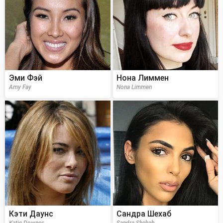
Эми Фэй
Нона Лиммен
Amy Fay
Nona Limmen
Кэти Даунс
Сандра Шехаб
Katie Downes
Sandra Shehab