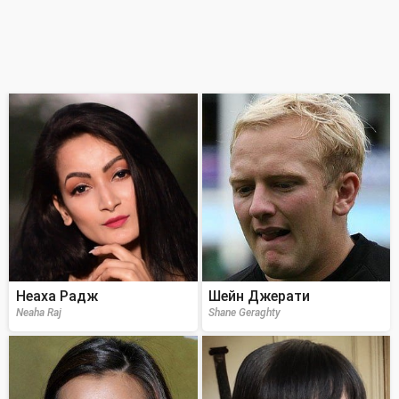
Неаха Радж
Шейн Джерати
Neaha Raj
Shane Geraghty