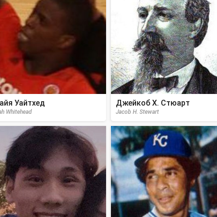
айя Уайтхед
Джейкоб Х. Стюарт
iah Whitehead
Jacob H. Stewart