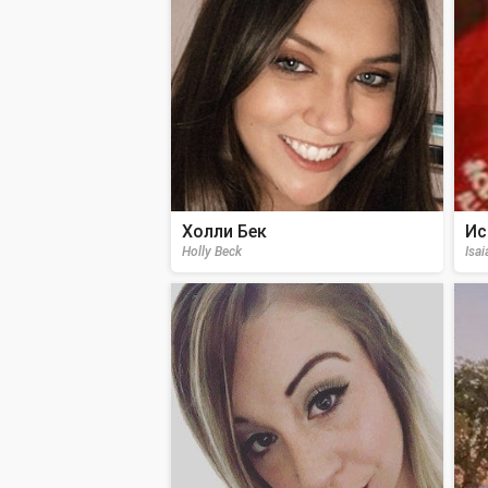
Холли Бек
Ис
Holly Beck
Isa