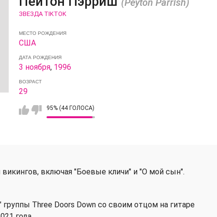
Пейтон Пэрриш
(Peyton Parrish)
ЗВЕЗДА TIKTOK
МЕСТО РОЖДЕНИЯ
США
ДАТА РОЖДЕНИЯ
3 ноября
,
1996
ВОЗРАСТ
29
95% (44 ГОЛОСА)
икингов, включая "Боевые кличи" и "О мой сын".
" группы Three Doors Down со своим отцом на гитаре
021 года.