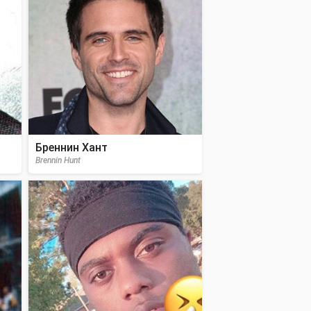
Бреннин Хант
Brennin Hunt