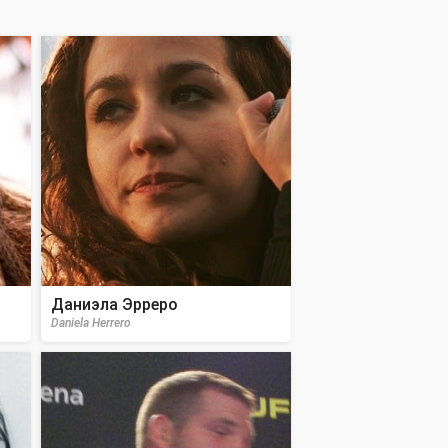
Даниэла Эрреро
Daniela Herrero