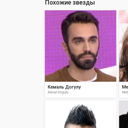
Похожие звезды
Кемаль Догулу
Ме
Kemal Dogulu
Mel