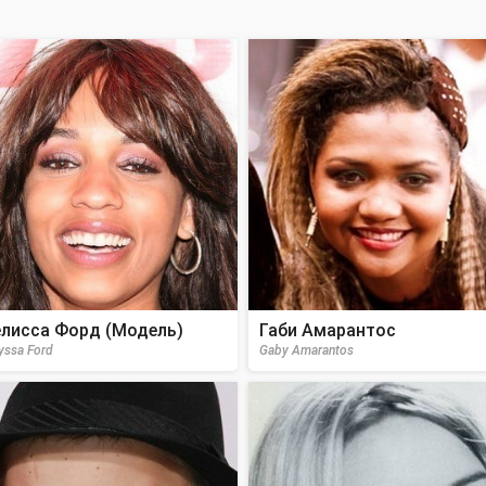
лисса Форд (Модель)
Габи Амарантос
yssa Ford
Gaby Amarantos