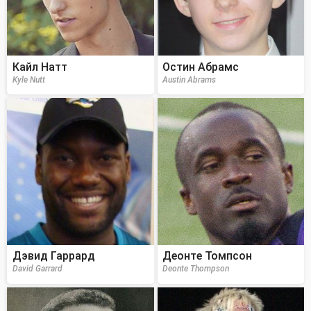
Кайл Натт
Остин Абрамс
Kyle Nutt
Austin Abrams
Дэвид Гаррард
Деонте Томпсон
David Garrard
Deonte Thompson