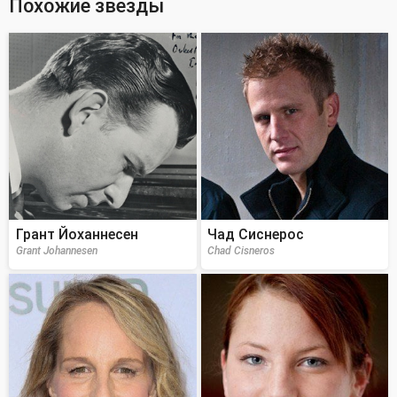
Похожие звезды
Грант Йоханнесен
Чад Сиснерос
Grant Johannesen
Chad Cisneros