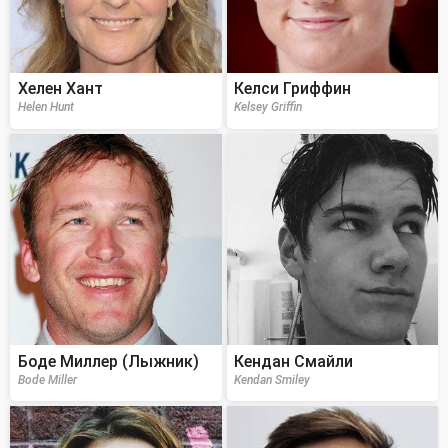
Хелен Хант
Келси Гриффин
Helen Hunt
Kelsey Griffin
Боде Миллер (Лыжник)
Кендан Смайли
Bode Miller
Kendan Smiley