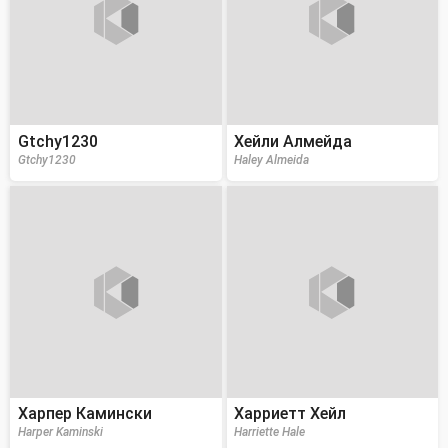
Gtchy1230
Хейли Алмейда
Gtchy1230
Haley Almeida
Харпер Камински
Харриетт Хейл
Harper Kaminski
Harriette Hale