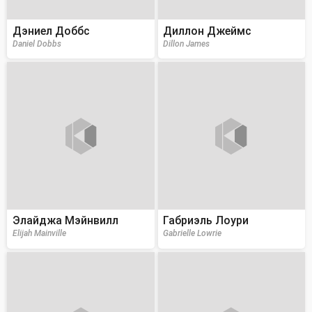
Дэниел Доббс
Диллон Джеймс
Daniel Dobbs
Dillon James
Элайджа Мэйнвилл
Габриэль Лоури
Elijah Mainville
Gabrielle Lowrie