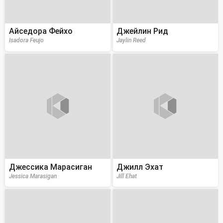
Айседора Фейхо
Джейлин Рид
Isadora Feujo
Jaylin Reed
Джессика Марасиган
Джилл Эхат
Jessica Marasigan
Jill Ehat