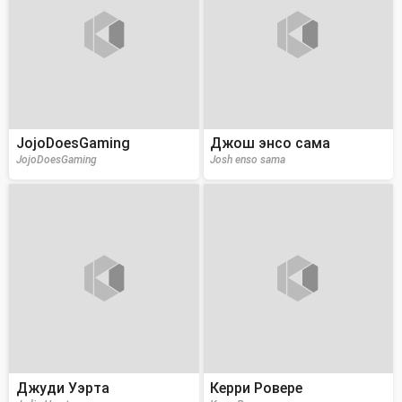
JojoDoesGaming
Джош энсо сама
JojoDoesGaming
Josh enso sama
Джуди Уэрта
Керри Ровере