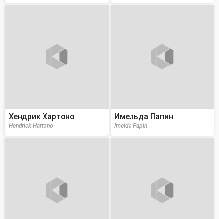
Хендрик Хартоно
Имельда Папин
Hendrick Hartono
Imelda Papin