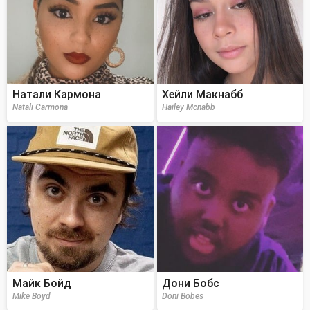
Натали Кармона
Хейли Макнабб
Natali Carmona
Hailey Mcnabb
Майк Бойд
Дони Бобс
Mike Boyd
Doni Bobes