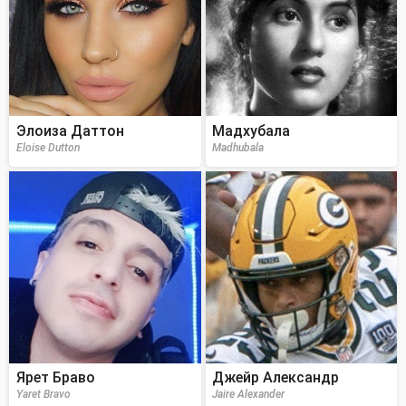
Элоиза Даттон
Мадхубала
Eloise Dutton
Madhubala
Ярет Браво
Джейр Александр
Yaret Bravo
Jaire Alexander