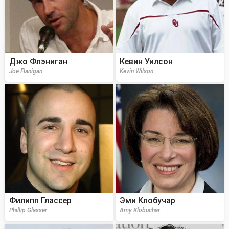
Джо Флэниган
Кевин Уилсон
Joe Flanigan
Kevin Wilson
Филипп Глассер
Эми Клобучар
Phillip Glasser
Amy Klobuchar