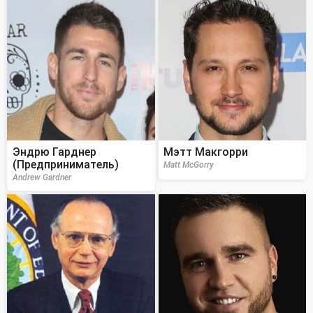
Эндрю Гарднер
Мэтт Макгорри
(Предприниматель)
Matt McGorry
Andrew Gardner