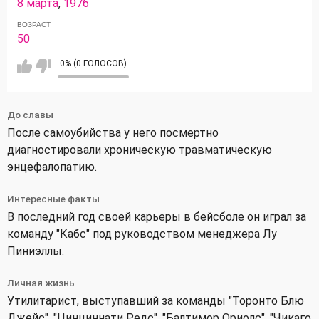
8 марта
,
1976
ВОЗРАСТ
50
0% (0 ГОЛОСОВ)
До славы
После самоубийства у него посмертно
диагностировали хроническую травматическую
энцефалопатию.
Интересные факты
В последний год своей карьеры в бейсболе он играл за
команду "Кабс" под руководством менеджера Лу
Пиниэллы.
Личная жизнь
Утилитарист, выступавший за команды "Торонто Блю
Джейс", "Цинциннати Редс", "Балтимор Ориолс", "Чикаго