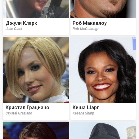
Джули Кларк
Роб Маккалоу
Julie Clark
Rob McCullough
Кристал Грациано
Киша Шарп
Crystal Graziano
Keesha Sharp