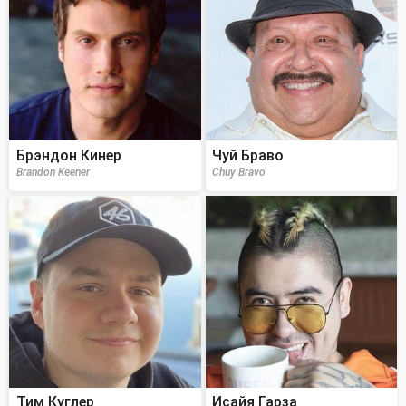
Брэндон Кинер
Чуй Браво
Brandon Keener
Chuy Bravo
Тим Куглер
Исайя Гарза