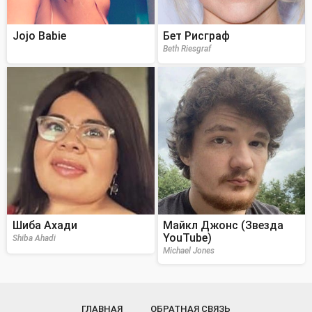
Jojo Babie
Бет Рисграф
Beth Riesgraf
Шиба Ахади
Майкл Джонс (Звезда
YouTube)
Shiba Ahadi
Michael Jones
ГЛАВНАЯ
ОБРАТНАЯ СВЯЗЬ