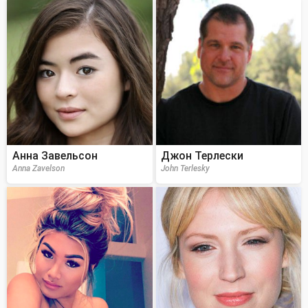
Анна Завельсон
Джон Терлески
Anna Zavelson
John Terlesky