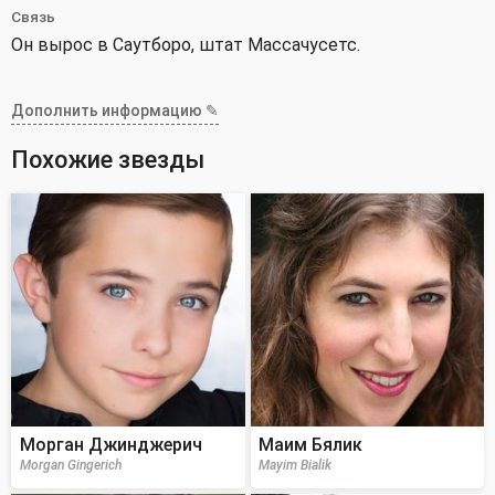
Связь
Он вырос в Саутборо, штат Массачусетс.
Дополнить информацию ✎
Похожие звезды
Морган Джинджерич
Маим Бялик
Morgan Gingerich
Mayim Bialik