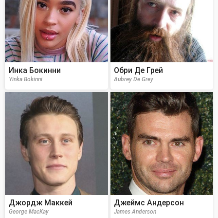
Инка Бокинни
Обри Де Грей
Yinka Bokinni
Aubrey De Grey
Джордж Маккей
Джеймс Андерсон
George MacKay
James Anderson