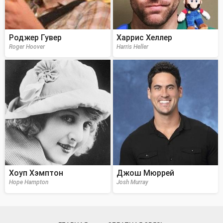
Роджер Гувер
Харрис Хеллер
Roger Hoover
Harris Heller
Хоуп Хэмптон
Джош Мюррей
Hope Hampton
Josh Murray