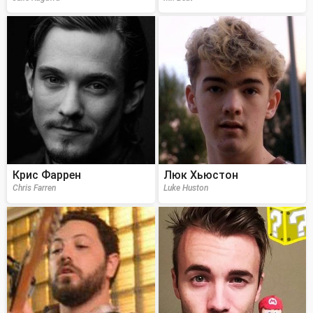
Крис Фаррен
Люк Хьюстон
Chris Farren
Luke Huston