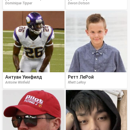
Dominique Tipper
Devon Dotson
Антуан Уинфилд
Ретт ЛеРой
Antoine Winfield
Rhett LeRoy