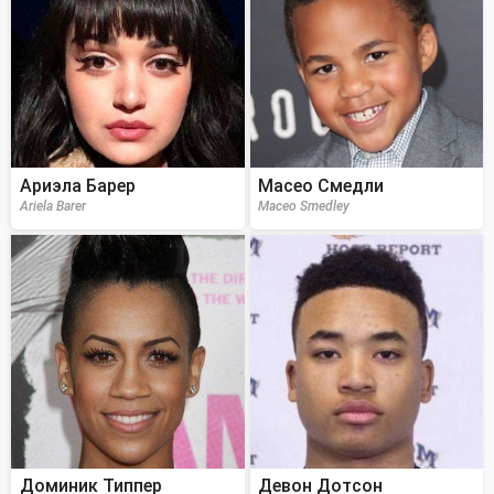
Ариэла Барер
Масео Смедли
Ariela Barer
Maceo Smedley
Доминик Типпер
Девон Дотсон