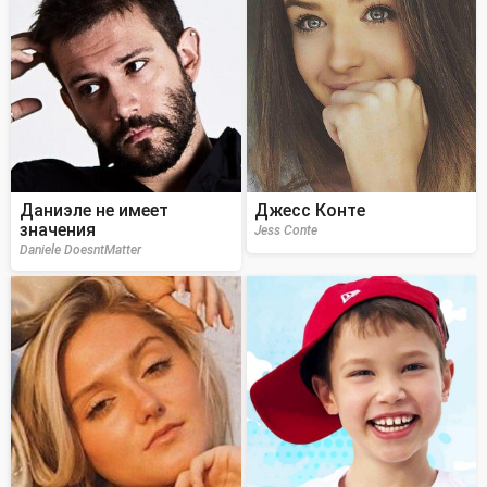
Даниэле не имеет
Джесс Конте
значения
Jess Conte
Daniele DoesntMatter