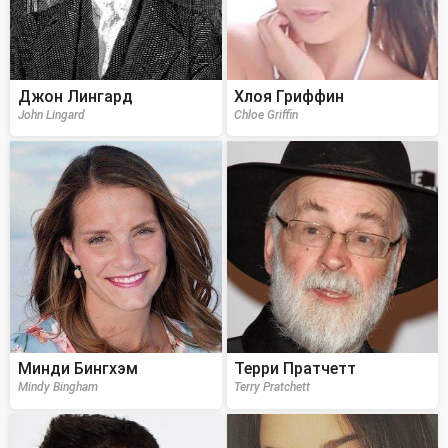
Джон Лингард
Хлоя Гриффин
John Lingard
Chloe Griffin
Минди Бингхэм
Терри Пратчетт
Mindy Bingham
Terry Pratchett