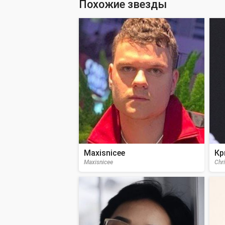
Похожие звезды
Maxisnicee
Кр
Maxisnicee
Chri