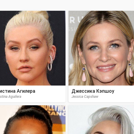
истина Агилера
Джессика Кэпшоу
stina Aguilera
Jessica Capshaw