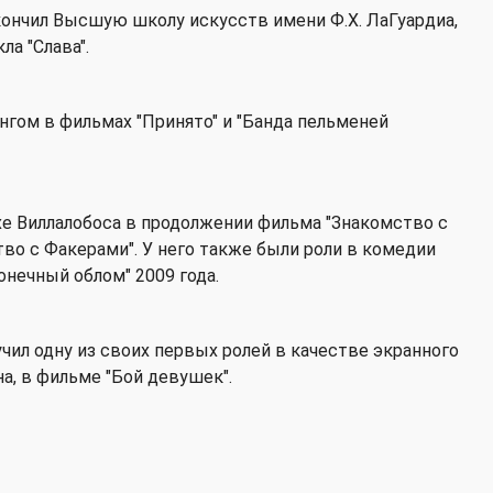
окончил Высшую школу искусств имени Ф.Х. ЛаГуардиа,
а "Слава".
гом в фильмах "Принято" и "Банда пельменей
е Виллалобоса в продолжении фильма "Знакомство с
во с Факерами". У него также были роли в комедии
онечный облом" 2009 года.
учил одну из своих первых ролей в качестве экранного
а, в фильме "Бой девушек".