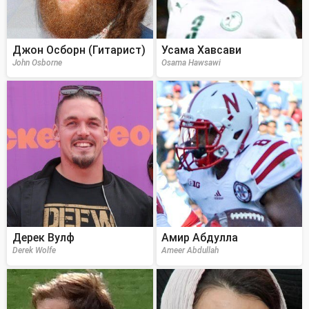
Джон Осборн (Гитарист)
Усама Хавсави
John Osborne
Osama Hawsawi
Дерек Вулф
Амир Абдулла
Derek Wolfe
Ameer Abdullah