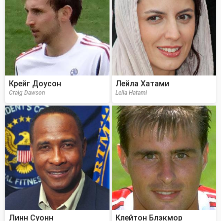
Крейг Доусон
Лейла Хатами
Craig Dawson
Leila Hatami
Линн Суонн
Клейтон Блэкмор