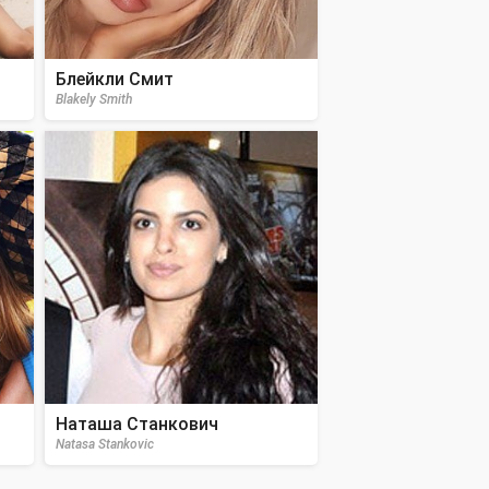
Блейкли Смит
Blakely Smith
Наташа Станкович
Natasa Stankovic