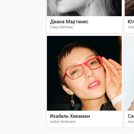
Диана Мартинес
Юл
Diana Martinez
Yul
Изабель Хикманн
Са
Isabel Hickmann
Sar