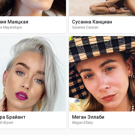
ия Маяцкая
Сусанна Канциан
iia Mayatskaya
Susanna Canzian
ра Брайант
Меган Эллаби
ah Bryant
Megan Ellaby