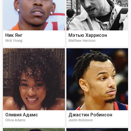
Ник Янг
Мэтью Харрисон
Nick Young
Matthew Harrison
Оливия Адамс
Джастин Робинсон
Olivia Adams
Justin Robinson