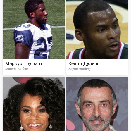
Маркус Труфант
Кейон Дулинг
Marcus Trufant
Keyon Dooling