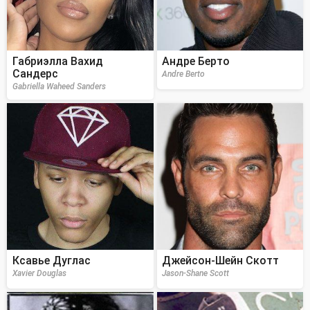
Габриэлла Вахид
Андре Берто
Сандерс
Andre Berto
Gabriella Waheed Sanders
Ксавье Дуглас
Джейсон-Шейн Скотт
Xavier Douglas
Jason-Shane Scott