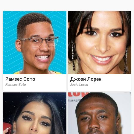
Рамзес Сото
Джози Лорен
Ramses Soto
Josie Loren