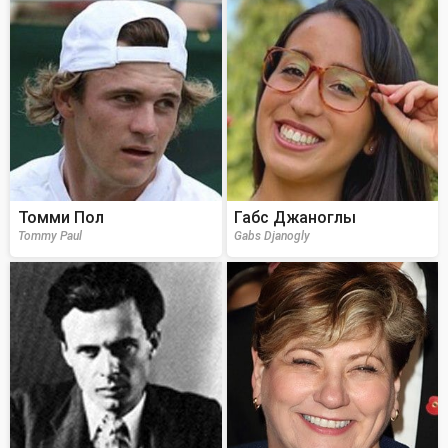
Томми Пол
Габс Джаноглы
Tommy Paul
Gabs Djanogly