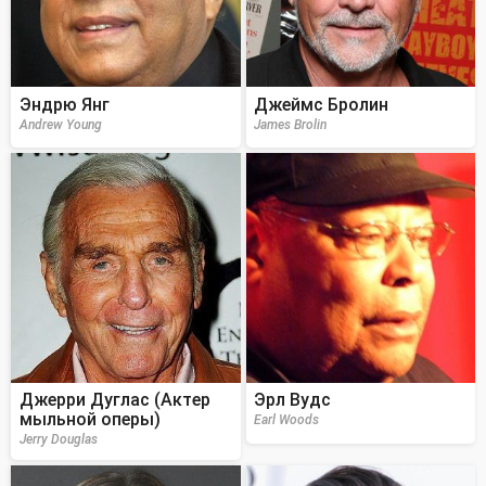
Эндрю Янг
Джеймс Бролин
Andrew Young
James Brolin
Джерри Дуглас (Актер
Эрл Вудс
мыльной оперы)
Earl Woods
Jerry Douglas