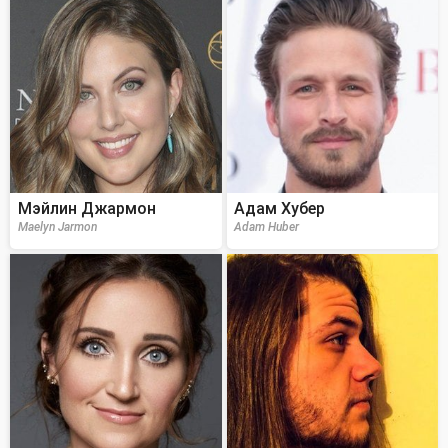
Мэйлин Джармон
Адам Хубер
Maelyn Jarmon
Adam Huber