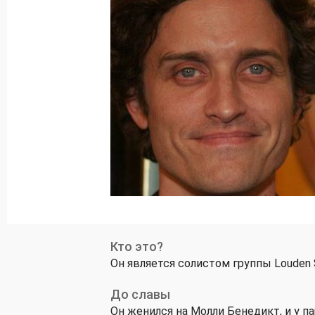
Кто это?
Он является солистом группы Louden 
До славы
Он женился на Молли Бенедикт, и у па