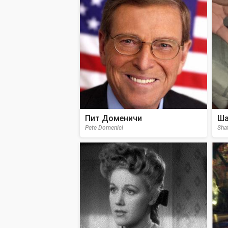
Пит Доменичи
Ша
Pete Domenici
Sha