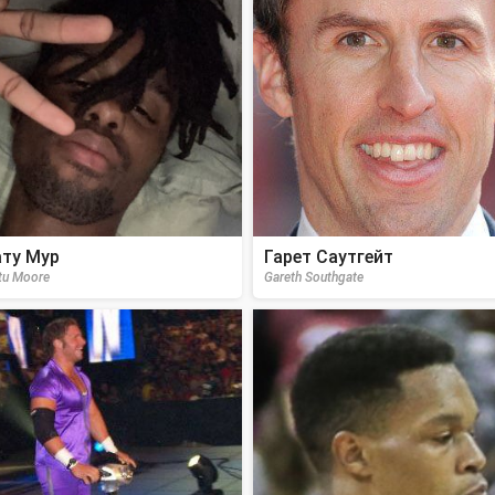
ту Мур
Гарет Саутгейт
tu Moore
Gareth Southgate