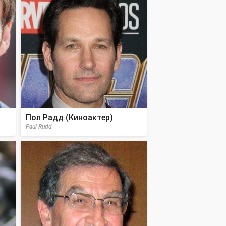
Пол Радд (Киноактер)
Paul Rudd