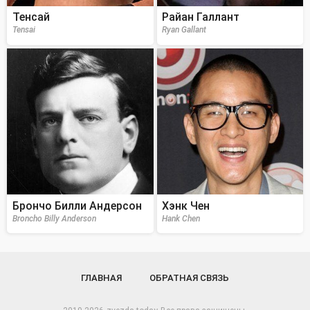
Тенсай
Райан Галлант
Tensai
Ryan Gallant
Брончо Билли Андерсон
Хэнк Чен
Broncho Billy Anderson
Hank Chen
ГЛАВНАЯ
ОБРАТНАЯ СВЯЗЬ