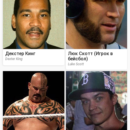
Декстер Кинг
Люк Скотт (Игрок в
бейсбол)
Dexter King
Luke Scott