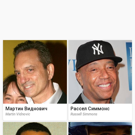
Мартин Виднович
Рассел Симмонс
Martin Vidnovic
Russell Simmons