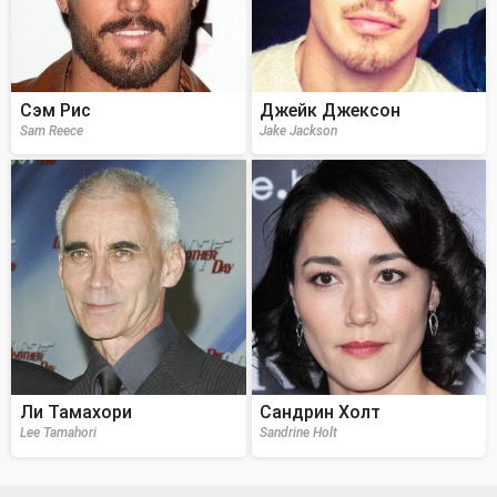
Сэм Рис
Джейк Джексон
Sam Reece
Jake Jackson
Ли Тамахори
Сандрин Холт
Lee Tamahori
Sandrine Holt