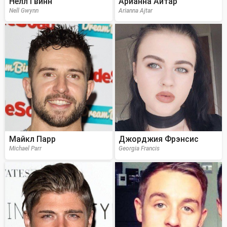
Нелл Гвинн
Арианна Айтар
Nell Gwynn
Arianna Ajtar
Майкл Парр
Джорджия Фрэнсис
Michael Parr
Georgia Francis