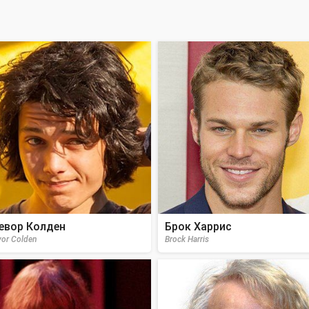
евор Колден
Брок Харрис
vor Colden
Brock Harris