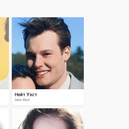
Нейт Уэст
Nate West