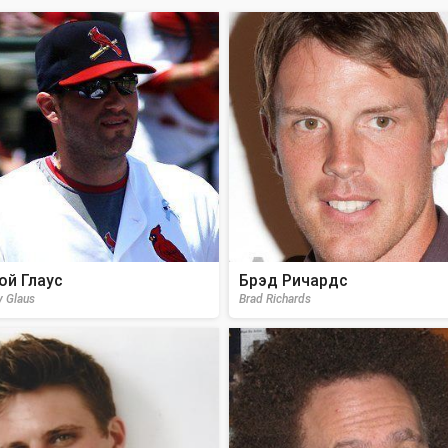
ой Глаус
Брэд Ричардс
y Glaus
Brad Richards