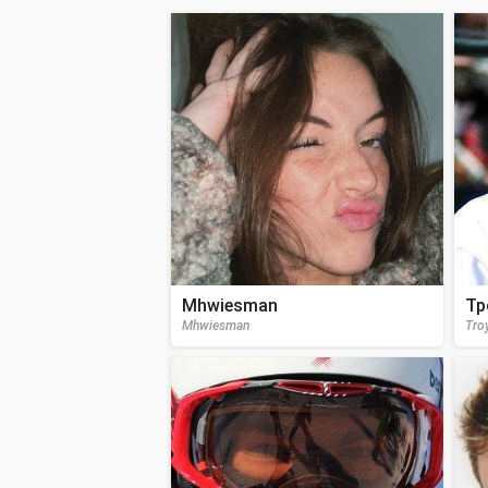
Mhwiesman
Тр
Mhwiesman
Tro