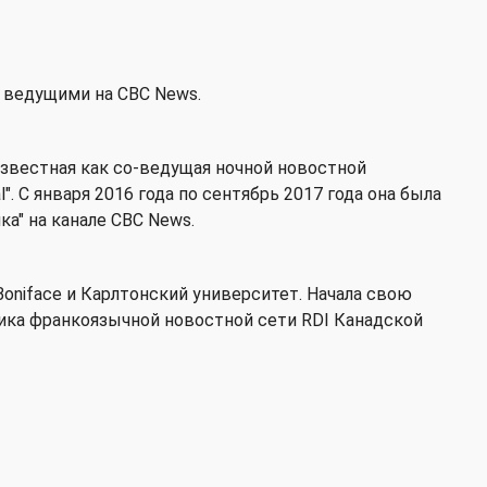
 ведущими на CBC News.
известная как со-ведущая ночной новостной
l". С января 2016 года по сентябрь 2017 года она была
а" на канале CBC News.
nt-Boniface и Карлтонский университет. Начала свою
ника франкоязычной новостной сети RDI Канадской