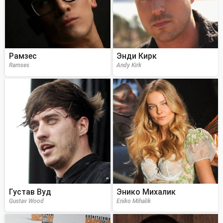
Рамзес
Энди Кирк
Ramses
Andy Kirk
Густав Вуд
Энико Михалик
Gustav Wood
Eniko Mihalik