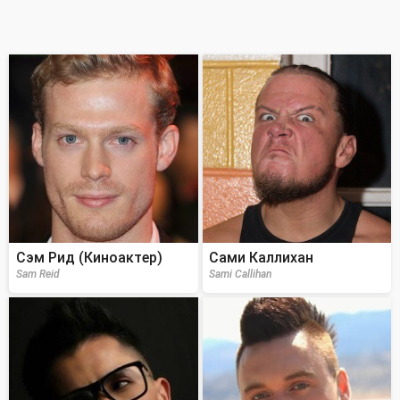
Сэм Рид (Киноактер)
Сами Каллихан
Sam Reid
Sami Callihan