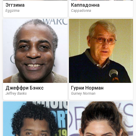
Эггзима
Каппадонна
Eggzima
Cappadonna
Джеффри Бэнкс
Гурни Норман
Jeffrey Banks
Gurney Norman