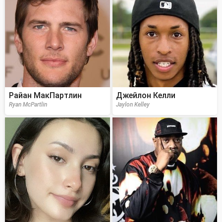
Райан МакПартлин
Джейлон Келли
Ryan McPartlin
Jaylon Kelley