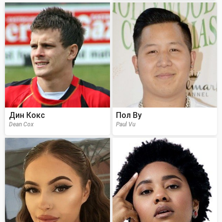
Дин Кокс
Пол Ву
Dean Cox
Paul Vu