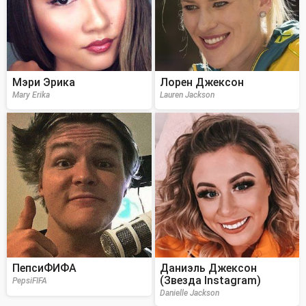
Мэри Эрика
Лорен Джексон
Mary Erika
Lauren Jackson
ПепсиФИФА
Даниэль Джексон
(Звезда Instagram)
PepsiFIFA
Danielle Jackson