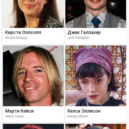
Кирсти Оллсопп
Джек Галлахер
Kirstie Allsopp
Jack Gallagher
Марти Кейси
Келси Эллисон
Marty Casey
Kelsey Ellison