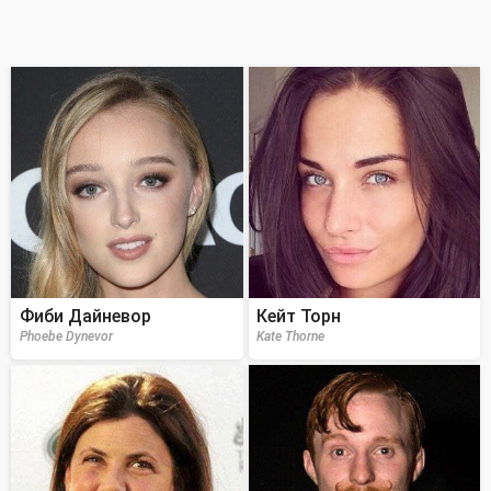
Фиби Дайневор
Кейт Торн
Phoebe Dynevor
Kate Thorne