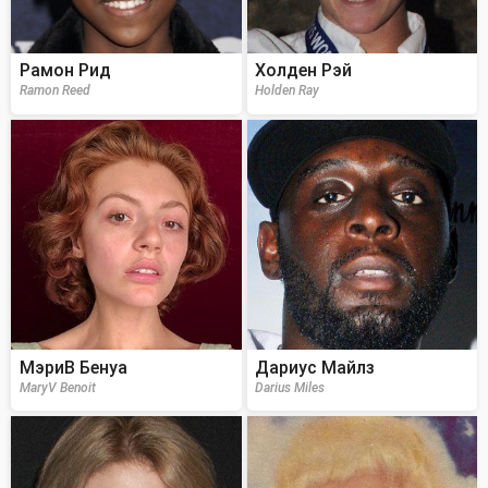
Рамон Рид
Холден Рэй
Ramon Reed
Holden Ray
МэриВ Бенуа
Дариус Майлз
MaryV Benoit
Darius Miles