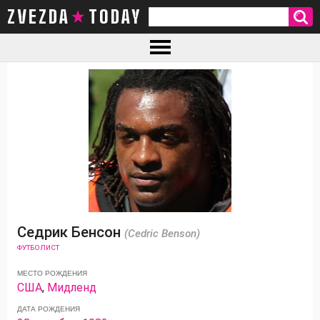
ZVEZDA TODAY
Седрик Бенсон
(Cedric Benson)
ФУТБОЛИСТ
МЕСТО РОЖДЕНИЯ
США
,
Мидленд
ДАТА РОЖДЕНИЯ