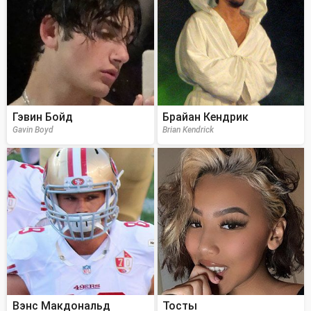
Гэвин Бойд
Брайан Кендрик
Gavin Boyd
Brian Kendrick
Вэнс Макдональд
Тосты