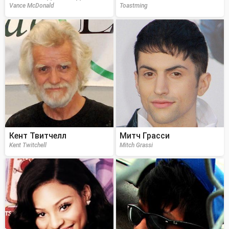
Vance McDonald
Toastming
Кент Твитчелл
Митч Грасси
Kent Twitchell
Mitch Grassi