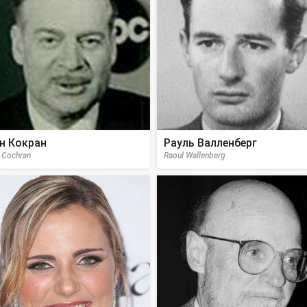
н Кокран
Рауль Валленберг
 Cochran
Raoul Wallenberg