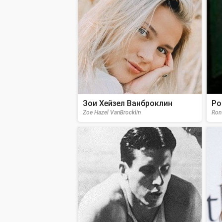
Зои Хейзел Ванброклин
Ро
Zoe Hazel VanBrocklin
Ron