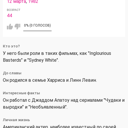
12 марта
,
1982
ВОЗРАСТ
44
0% (0 ГОЛОСОВ)
Кто это?
У него были роли в таких фильмах, как "Inglourious
Basterds" и "Sydney White".
До славы
Он родился в семье Харриса и Линн Левин.
Интересные факты
Он работал с Джаддом Апатоу над сериалами "Чудаки и
выродки" и "Необъявленный".
Личная жизнь
Американский актер, наиболее известный по своей