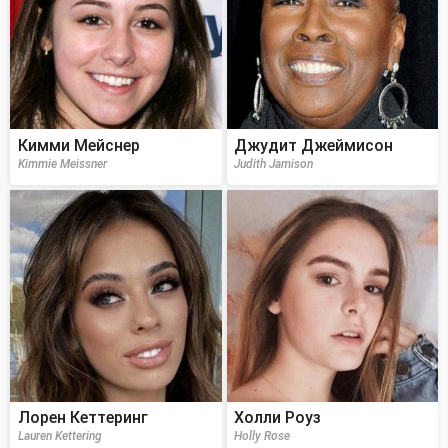
Кимми Мейснер
Джудит Джеймисон
Kimmie Meissner
Judith Jamison
Лорен Кеттеринг
Холли Роуз
Lauren Kettering
Holly Rose