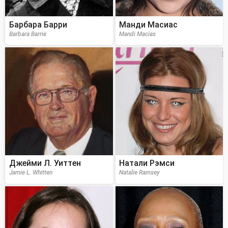
Барбара Барри
Манди Масиас
Barbara Barrie
Mandi Macias
Джейми Л. Уиттен
Натали Рэмси
Jamie L. Whitten
Natalie Ramsey